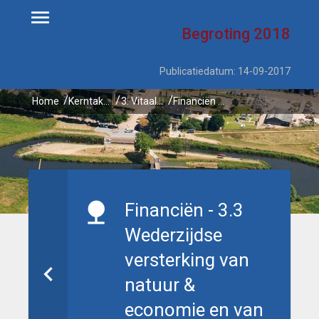
Begroting
2018
Publicatiedatum: 14-09-2017
Home
Kerntaken
3. Vitaal platteland
Financiën - 3.3 Wederzijdse versterking van natuur & economie en van natuur & samenleving
Financiën - 3.3
Wederzijdse
versterking van
natuur &
economie en van