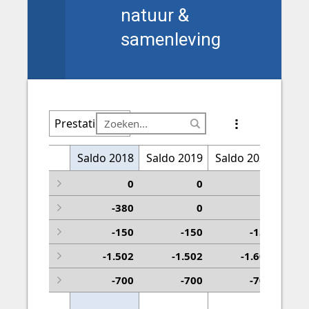
natuur &
samenleving
Prestatie
Saldo 2018
Financiering
Saldo 2019
Saldo 2020
Sald
3.3.2 Nationale parken
0
0
0
3.3.3 Programma Twickel
-380
0
0
3.3.5 Versterken samenhang natuur en economi
-150
-150
-150
3.3.8 Faunabeheer
-1.502
-1.502
-1.602
Overige prestaties
-700
-700
-700