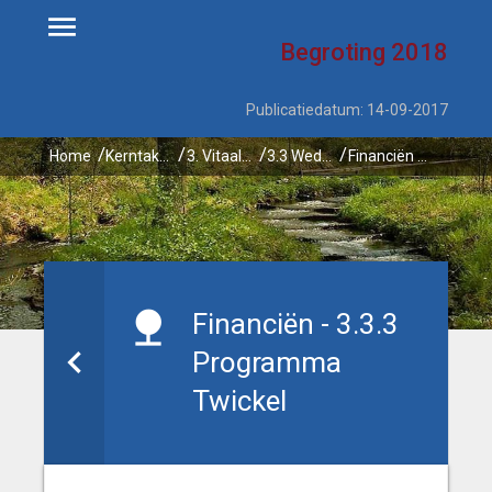
Begroting
2018
Publicatiedatum: 14-09-2017
Home
Kerntaken
3. Vitaal platteland
3.3 Wederzijdse versterking van natuur & economie en van natuur & samenleving
Financiën - 3.3.3 Programma Twickel
Financiën - 3.3.3
Programma
Twickel