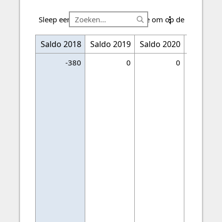
Sleep een kolomkop hiernaartoe om op de kolom te 
Saldo 2018
Financiering
Saldo 2019
Saldo 2020
Saldo 20
-380
0
0