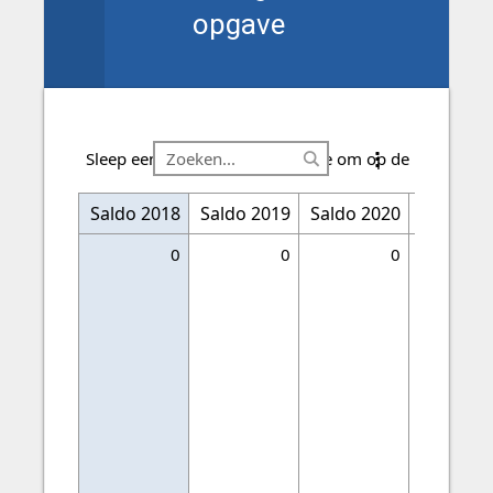
opgave
Sleep een kolomkop hiernaartoe om op de kolom te 
Saldo 2018
Financiering
Saldo 2019
Saldo 2020
Saldo 20
0
0
0