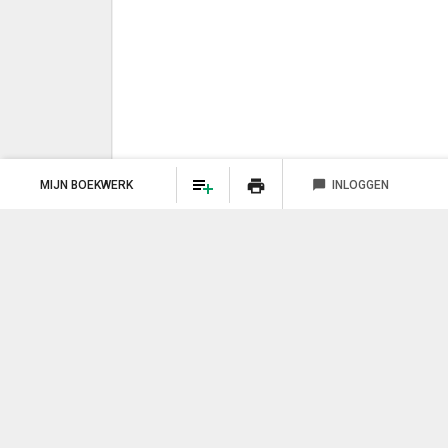
print
MIJN BOEKWERK
chat_bubble
INLOGGEN