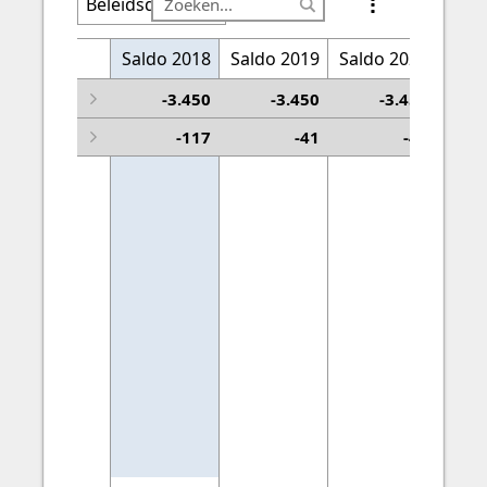
Beleidsdoel
Prestatie
Saldo 2018
Saldo 2019
Saldo 2020
Sald
9.1 Samen maken we Overijssel
-3.450
-3.450
-3.450
9.66 Totaal personeelsgebonden kosten
-117
-41
-41