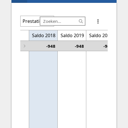
Prestatie
Saldo 2018
Financiering
Saldo 2019
Saldo 2020
Sald
Overige prestaties
-948
-948
-948